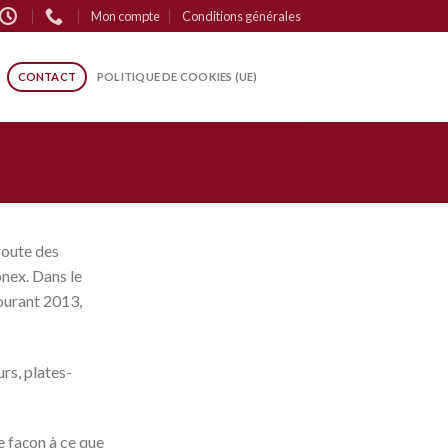
Mon compte
Conditions générales
CONTACT
POLITIQUE DE COOKIES (UE)
route des
ônex
. Dans le
courant 2013,
rs, plates-
de façon à ce que