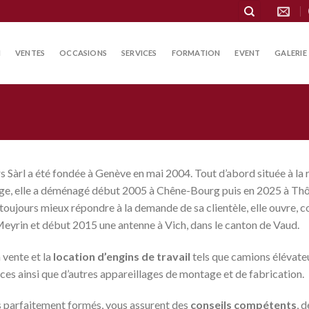
N
VENTES
OCCASIONS
SERVICES
FORMATION
EVENT
GALERIE
Sàrl a été fondée à Genève en mai 2004. Tout d’abord située à la 
ge, elle a déménagé début 2005 à Chêne-Bourg
puis en 2025 à Th
toujours mieux répondre à la demande de sa clientèle, elle ouvre, 
Meyrin et début 2015
une antenne à Vich, dans le canton de Vaud.
 vente et la
location d’engins de travail
tels que camions élévateu
ces ainsi que d’autres appareillages de montage et de fabrication.
s parfaitement formés, vous assurent des
conseils compétents
, 