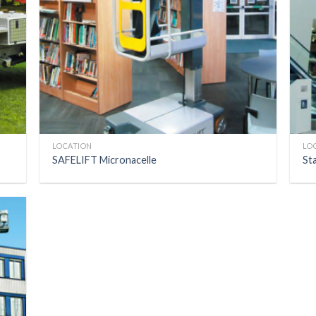
LOCATION
LO
SAFELIFT Micronacelle
St