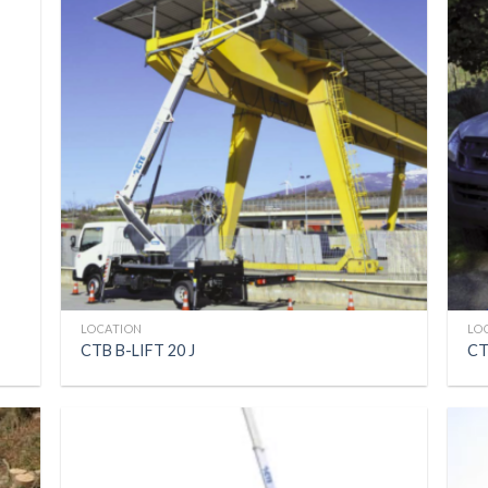
LOCATION
LO
CTB B-LIFT 20 J
CT