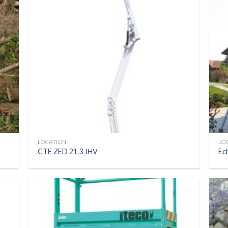
LOCATION
LO
CTE ZED 21.3 JHV
Ec