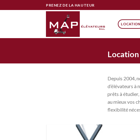
Skip
PRENEZ DE LA HAUTEUR
to
content
LOCATIO
Location
Depuis 2004, no
d’élévateurs à 
prêts à étudier
au mieux vos ch
flexibilité néce