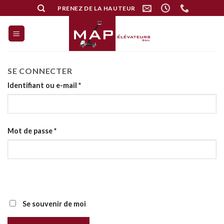
Skip
PRENEZ DE LA HAUTEUR
to
content
SE CONNECTER
Identifiant ou e-mail
*
Mot de passe
*
Alternative:
Se souvenir de moi