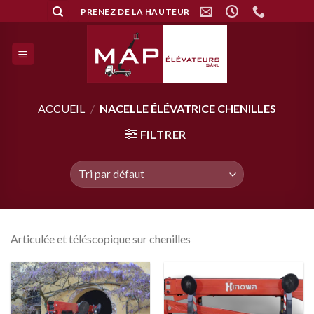
Skip
PRENEZ DE LA HAUTEUR
to
content
ACCUEIL
/
NACELLE ÉLÉVATRICE CHENILLES
FILTRER
Articulée et téléscopique sur chenilles