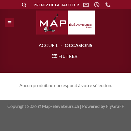
Skip
PRENEZ DE LA HAUTEUR
to
content
ACCUEIL
/
OCCASIONS
FILTRER
Aucun produit ne correspond à votre sélection.
Copyright 2026 ©
Map-elevateurs.ch | Powered by FlyGraFF