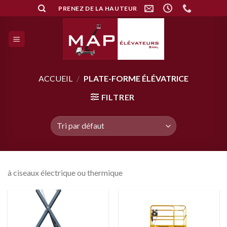
Skip
PRENEZ DE LA HAUTEUR
to
content
ACCUEIL
/
PLATE-FORME ÉLÉVATRICE
FILTRER
à ciseaux électrique ou thermique